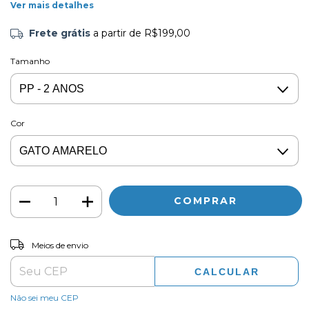
Ver mais detalhes
Frete grátis
a partir de
R$199,00
Tamanho
Cor
ALTERAR CEP
Entregas para o CEP:
Meios de envio
CALCULAR
Não sei meu CEP