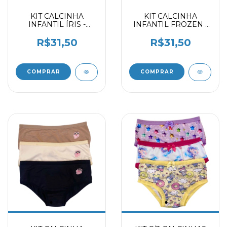
KIT CALCINHA
KIT CALCINHA
INFANTIL ÍRIS -
INFANTIL FROZEN -
SUNKISSES -
MARFIM - DELICATE
FROZEN 2059403
2059403
R$31,50
R$31,50
COMPRAR
COMPRAR