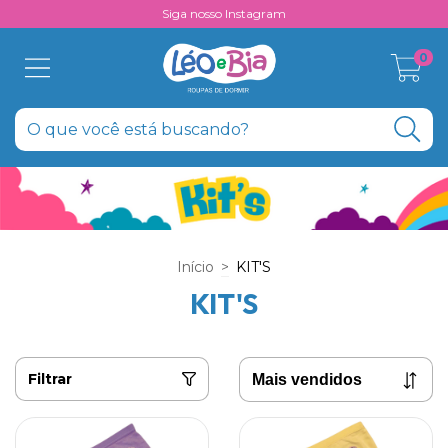
Siga nosso Instagram
0
Início
>
KIT'S
KIT'S
Filtrar