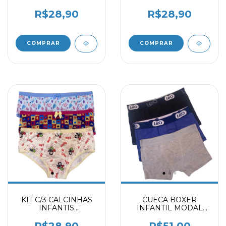
ESTAMPADAS
ESTAMPADAS
2070903
2070903
R$28,90
R$28,90
COMPRAR
COMPRAR
KIT C/3 CALCINHAS
CUECA BOXER
INFANTIS
INFANTIL MODAL
ESTAMPADAS
PRETO - MARINHO -
2070903
MESCLA 2031403
R$28,90
R$51,00