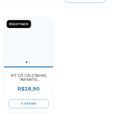
ESGOTADO
KIT C/3 CALCINHAS
INFANTIS
ESTAMPADAS
2070903
R$28,90
ESPIAR