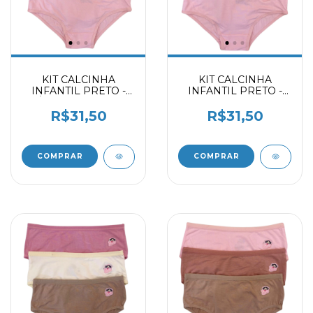
KIT CALCINHA
KIT CALCINHA
INFANTIL PRETO -
INFANTIL PRETO -
ÍRIS - DELICATE
CHOCOLATE -
2059403
DELICATE 2059403
R$31,50
R$31,50
COMPRAR
COMPRAR