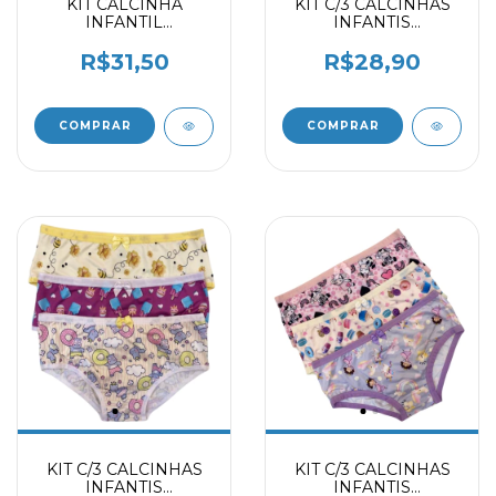
KIT CALCINHA
KIT C/3 CALCINHAS
INFANTIL
INFANTIS
CHOCOLATE -
ESTAMPADAS
MARFIM - PRETO
2070903
R$31,50
R$28,90
2059403
COMPRAR
COMPRAR
KIT C/3 CALCINHAS
KIT C/3 CALCINHAS
INFANTIS
INFANTIS