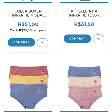
CUECA BOXER
KIT CALCINHA
INFANTIL MODAL
INFANTIL TÉOS -
MARINHO -
MARFIM -
MARROM - VINHO
CHOCOLATE 2059403
R$51,00
R$31,50
2031403
2
x de
R$25,50
sem juros
COMPRAR
COMPRAR