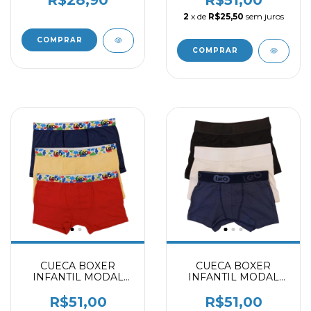
2
x de
R$25,50
sem juros
COMPRAR
COMPRAR
CUECA BOXER
CUECA BOXER
INFANTIL MODAL
INFANTIL MODAL
AUTISMO - MARINHO
PRETO - BRANCO -
- AMARELO -
MARINHO 2031403
R$51,00
R$51,00
VERMELHO 2031403