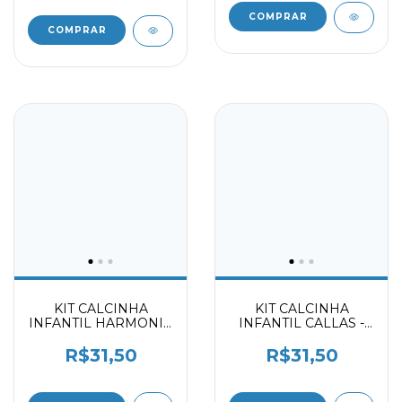
COMPRAR
COMPRAR
KIT CALCINHA
KIT CALCINHA
INFANTIL HARMONIA
INFANTIL CALLAS -
- DELICATE -
SATIN - SUNKISSES
SUNKISSES 2059403
2059403
R$31,50
R$31,50