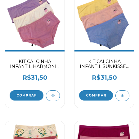
KIT CALCINHA
KIT CALCINHA
INFANTIL HARMONIA
INFANTIL SUNKISSES
- MARFIM - ÍRIS
- DELICATE - FROZEN
2059403
2059403
R$31,50
R$31,50
COMPRAR
COMPRAR