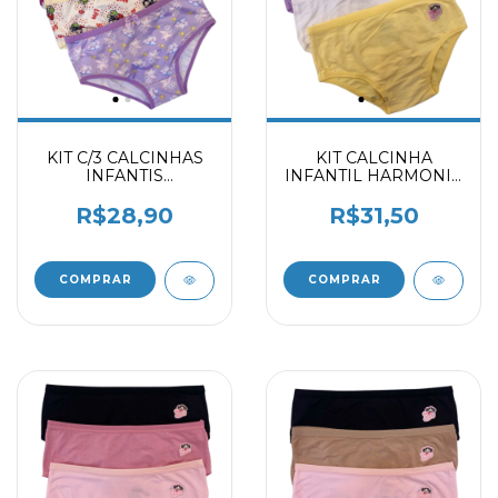
KIT C/3 CALCINHAS
KIT CALCINHA
INFANTIS
INFANTIL HARMONIA
ESTAMPADAS
- BRANCO -
2070903
SUNKISSES 2059403
R$28,90
R$31,50
COMPRAR
COMPRAR