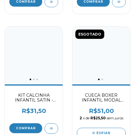
COMPRAR
COMPRAR
ESGOTADO
KIT CALCINHA
CUECA BOXER
INFANTIL SATIN -
INFANTIL MODAL
CHOCOLATE -
VINHO - AMARELO -
DELICATE 2059403
AZUL 2031403
R$31,50
R$51,00
2
x de
R$25,50
sem juros
COMPRAR
ESPIAR