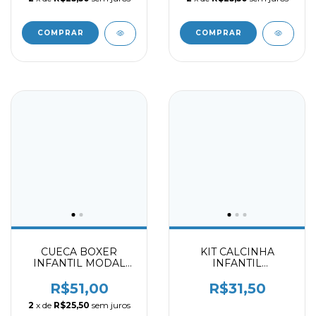
COMPRAR
COMPRAR
CUECA BOXER
KIT CALCINHA
INFANTIL MODAL
INFANTIL
MARINHO -
CHOCOLATE -
AMARELO - VINHO
BRANCO -
R$51,00
R$31,50
2031403
HARMONIA 2059403
2
x de
R$25,50
sem juros