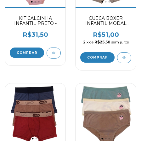
KIT CALCINHA
CUECA BOXER
INFANTIL PRETO -
INFANTIL MODAL
HARMONIA -
PRETO - VERDE
DELICATE 2059403
PAVÃO - MESCLA
R$31,50
R$51,00
2031403
2
x de
R$25,50
sem juros
COMPRAR
COMPRAR