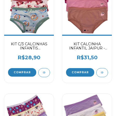
KIT C/3 CALCINHAS
KIT CALCINHA
INFANTIS
INFANTIL JAIPUR -
ESTAMPADAS
ÍRIS - CALLAS
2070903
2059403
R$28,90
R$31,50
COMPRAR
COMPRAR