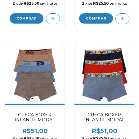
2
x de
R$25,50
sem juros
2
x de
R$25,50
sem juros
COMPRAR
COMPRAR
CUECA BOXER
CUECA BOXER
INFANTIL MODAL
INFANTIL MODAL
NUDE - AZUL
AUTISMO - MARINHO
PORCELANA -
- AZUL PORCELANA -
R$51,00
R$51,00
MESCLA 2031403
VERMELHO 2031403
2
x de
R$25,50
sem juros
2
x de
R$25,50
sem juros