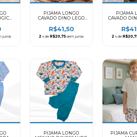
NGO
PIJAMA LONGO
PIJAMA 
ÓGICO
CAVADO DINO LEGO
CAVADO DI
4009
8004009
8004
0
R$41,50
R$41
 juros
2
x de
R$20,75
sem juros
2
x de
R$20,7
NGO
PIJAMA LONGO
PIJAMA CU