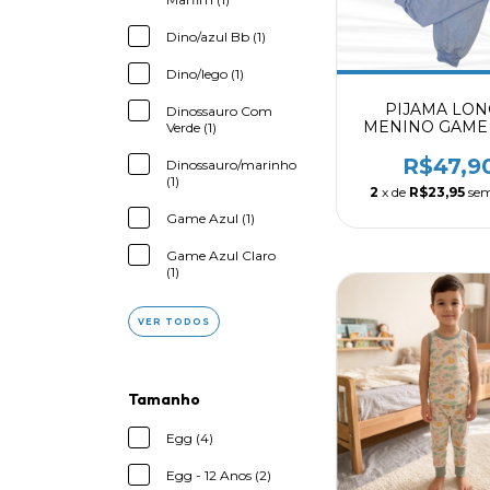
Dino/azul Bb (1)
Dino/lego (1)
PIJAMA LO
Dinossauro Com
MENINO GAME
Verde (1)
R$47,9
Dinossauro/marinho
(1)
2
x de
R$23,95
sem
Game Azul (1)
Game Azul Claro
(1)
VER TODOS
Tamanho
Egg (4)
Egg - 12 Anos (2)