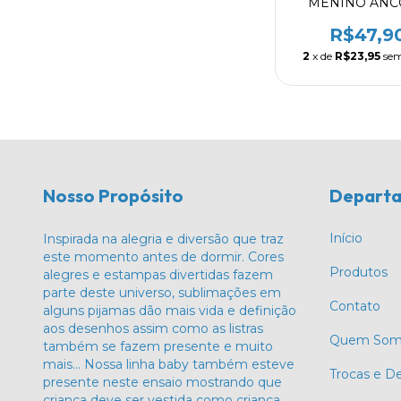
MENINO ÂNC
AZUL
R$47,9
2
x de
R$23,95
sem
Nosso Propósito
Depart
Início
Inspirada na alegria e diversão que traz
este momento antes de dormir. Cores
Produtos
alegres e estampas divertidas fazem
parte deste universo, sublimações em
Contato
alguns pijamas dão mais vida e definição
aos desenhos assim como as listras
Quem Som
também se fazem presente e muito
mais… Nossa linha baby também esteve
Trocas e D
presente neste ensaio mostrando que
criança deve ser vestida como criança