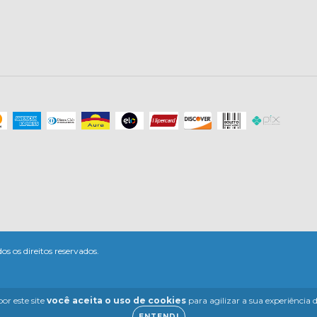
 os direitos reservados.
or este site
você aceita o uso de cookies
para agilizar a sua experiência
ENTENDI