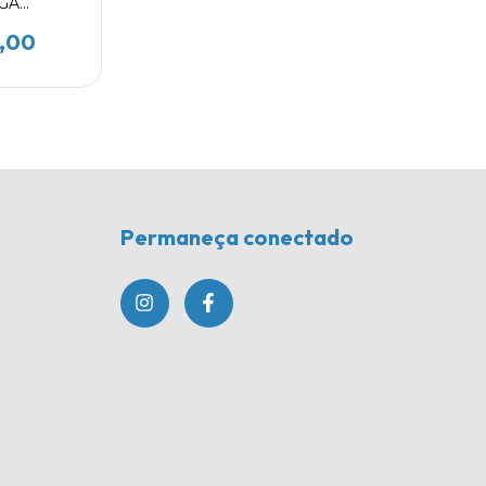
GA
RINHO
309
,00
Permaneça conectado