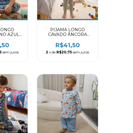
LONGO
PIJAMA LONGO
NO AZUL
CAVADO ÂNCORA
4009
VERDE 8004009
,50
R$41,50
5
sem juros
2
x de
R$20,75
sem juros