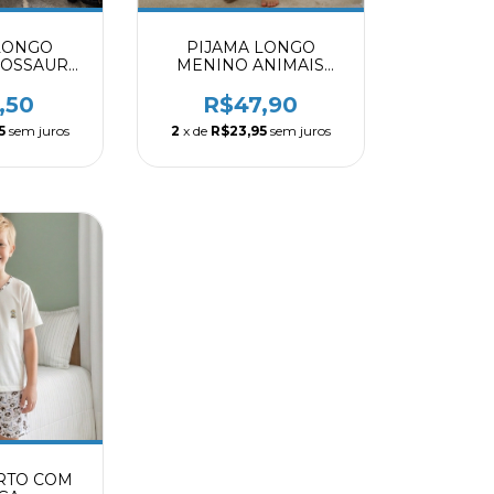
LONGO
PIJAMA LONGO
NOSSAURO
MENINO ANIMAIS
009
8003909
,50
R$47,90
5
sem juros
2
x de
R$23,95
sem juros
RTO COM