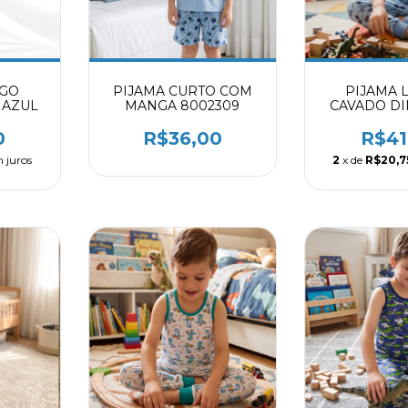
NGO
PIJAMA CURTO COM
PIJAMA 
 AZUL
MANGA 8002309
CAVADO DI
BB 800
0
R$36,00
R$41
 juros
2
x de
R$20,7