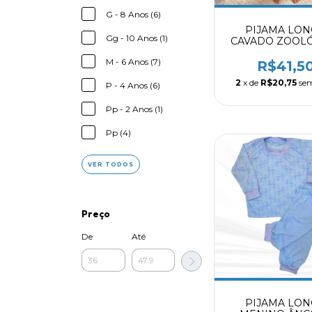
G - 8 Anos (6)
PIJAMA LO
Gg - 10 Anos (1)
CAVADO ZOOL
MARFIM 800
M - 6 Anos (7)
R$41,5
2
x de
R$20,75
sem
P - 4 Anos (6)
Pp - 2 Anos (1)
Pp (4)
VER TODOS
Preço
De
Até
PIJAMA LO