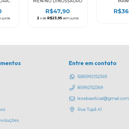
ORA
MENINO DINOSSAURO
MAN
CACHOR
8002
0
R$47,90
R$36
 juros
2
x de
R$23,95
sem juros
amentos
Entre em contato
5585992152369
85992152369
leoebiaoficial@gmail.com
os
Rua Tupã 41
evoluções