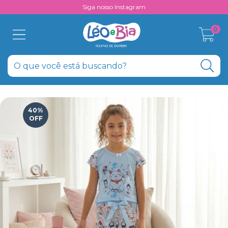
Siga nosso Instagram
0
40
%
OFF