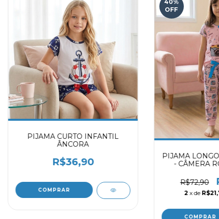
40
%
OFF
PIJAMA CURTO INFANTIL
ÂNCORA
PIJAMA LONGO
R$36,90
- CÂMERA R
R$72,90
COMPRAR
2
x de
R$21,
COMPRAR