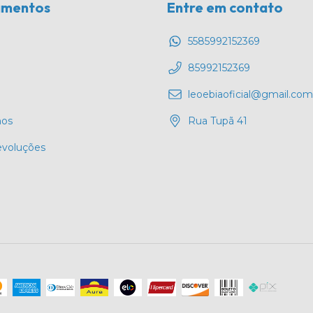
amentos
Entre em contato
5585992152369
85992152369
leoebiaoficial@gmail.com
os
Rua Tupã 41
evoluções