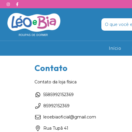
Início
Contato
Contato da loja física
5585992152369
85992152369
leoebiaoficial@gmail.com
Rua Tupã 41