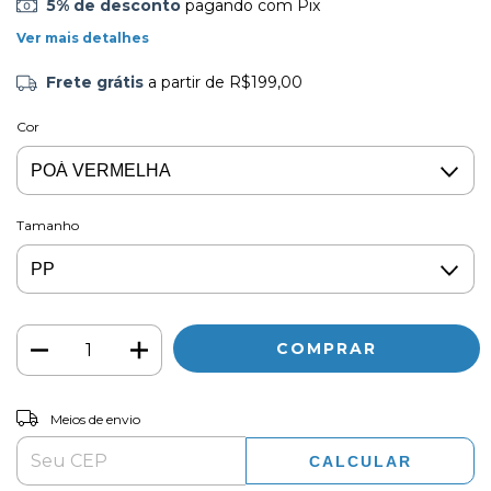
5% de desconto
pagando com Pix
Ver mais detalhes
Frete grátis
a partir de
R$199,00
Cor
Tamanho
ALTERAR CEP
Entregas para o CEP:
Meios de envio
CALCULAR