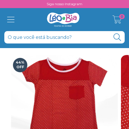
Siga nosso Instagram
0
44
%
OFF