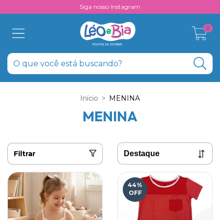
Siga nosso Instagram
0
Início
>
MENINA
MENINA
Filtrar
44
%
OFF