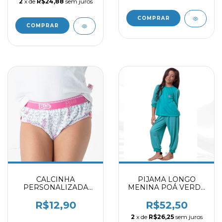
2
x de
R$24,88
sem juros
COMPRAR
COMPRAR
CALCINHA
PIJAMA LONGO
PERSONALIZADA
MENINA POÁ VERDE
2063101 ESTAMPAS
ESCURO 9702309
DIVERSAS
R$12,90
R$52,50
2
x de
R$26,25
sem juros