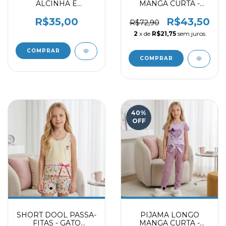
ALCINHA E
MANGA CURTA -
BABADINHO AZUL
PLANETAS 9716009
BB 9730115
R$35,00
R$43,50
R$72,90
2
x de
R$21,75
sem juros
COMPRAR
COMPRAR
40
%
OFF
SHORT DOOL PASSA-
PIJAMA LONGO
FITAS - GATO
MANGA CURTA -