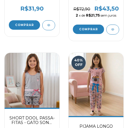
AMARELO
ONÇA LILÁS 9716009
R$31,90
R$43,50
R$72,90
2
x de
R$21,75
sem juros
COMPRAR
COMPRAR
40
%
OFF
SHORT DOOL PASSA-
FITAS - GATO SONO
PIJAMA LONGO
MESCLA