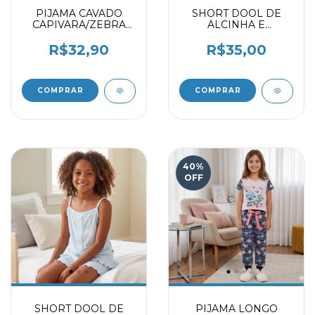
PIJAMA CAVADO
SHORT DOOL DE
CAPIVARA/ZEBRA
ALCINHA E
9724015
BABADINHO VERDE
NEON 9730115
R$32,90
R$35,00
COMPRAR
COMPRAR
40
%
OFF
SHORT DOOL DE
PIJAMA LONGO