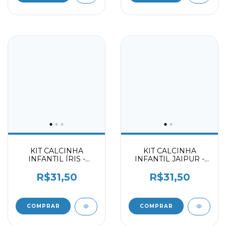
KIT CALCINHA
KIT CALCINHA
INFANTIL ÍRIS -
INFANTIL JAIPUR -
SUNKISSES -
ÍRIS - CALLAS
FROZEN 2059403
2059403
R$31,50
R$31,50
COMPRAR
COMPRAR