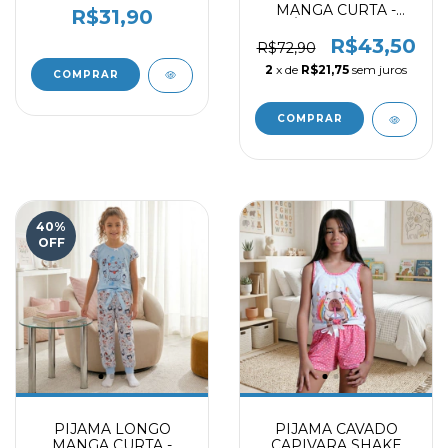
MANGA CURTA -
R$31,90
CÂMERA ROSA
9716009
R$43,50
R$72,90
2
x de
R$21,75
sem juros
COMPRAR
COMPRAR
40
%
OFF
PIJAMA LONGO
PIJAMA CAVADO
MANGA CURTA -
CAPIVARA SHAKE