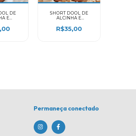
OOL DE
SHORT DOOL DE
HA E
ALCINHA E
 AZUL BB
BABADINHO 9730115
115
,00
R$35,00
Permaneça conectado