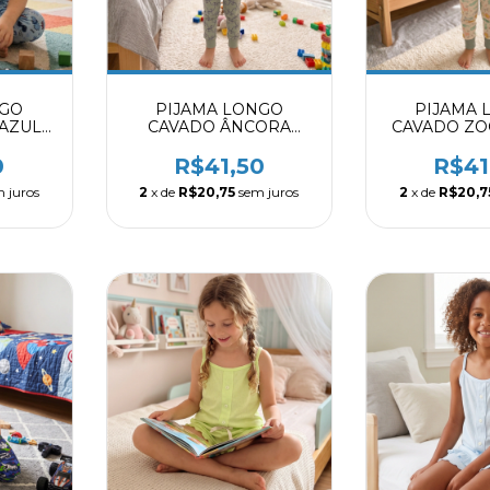
NGO
PIJAMA LONGO
PIJAMA 
 AZUL
CAVADO ÂNCORA
CAVADO ZO
09
VERDE 8004009
MARFIM 8
0
R$41,50
R$41
 juros
2
x de
R$20,75
sem juros
2
x de
R$20,7