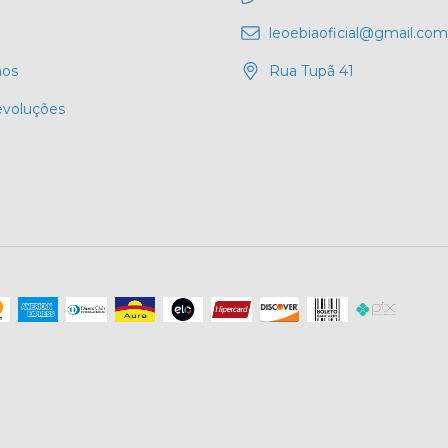
leoebiaoficial@gmail.com
os
Rua Tupã 41
evoluções