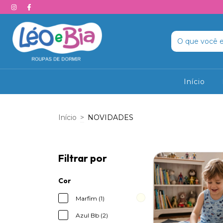
Início
Início
>
NOVIDADES
Filtrar por
Cor
Marfim (1)
Azul Bb (2)