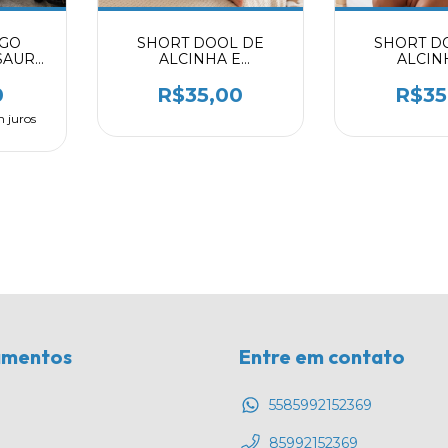
NGO
SHORT DOOL DE
SHORT D
SAURO
ALCINHA E
ALCIN
BABADINHO VERDE
BABADINHO
NEON 9730115
9730
0
R$35,00
R$35
 juros
amentos
Entre em contato
5585992152369
85992152369