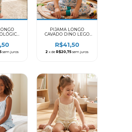
LONGO
PIJAMA LONGO
OLÓGICO
CAVADO DINO LEGO
004009
8004009
,50
R$41,50
5
sem juros
2
x de
R$20,75
sem juros