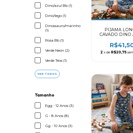
Dino/azul Bb (1)
Dino/lego (1)
Dinossauro/marinho
PIJAMA LO
(1)
CAVADO DINO
BB 80040
Rosa Bb (1)
R$41,5
Verde Neon (2)
2
x de
R$20,75
sem
Verde Téos (1)
VER TODOS
Tamanho
Egg - 12 Anos (3)
G - 8 Anos (8)
Gg - 10 Anos (3)