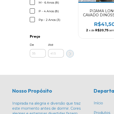
M - 6 Anos (8)
PIJAMA LO
P - 4 Anos (8)
CAVADO DINOS
8004009
Pp - 2 Anos (3)
R$41,5
2
x de
R$20,75
sem
Preço
De
Até
Nosso Propósito
Depart
Início
Inspirada na alegria e diversão que traz
este momento antes de dormir. Cores
Produtos
alegres e estampas divertidas fazem