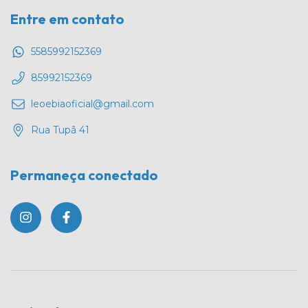
Entre em contato
5585992152369
85992152369
leoebiaoficial@gmail.com
Rua Tupã 41
Permaneça conectado