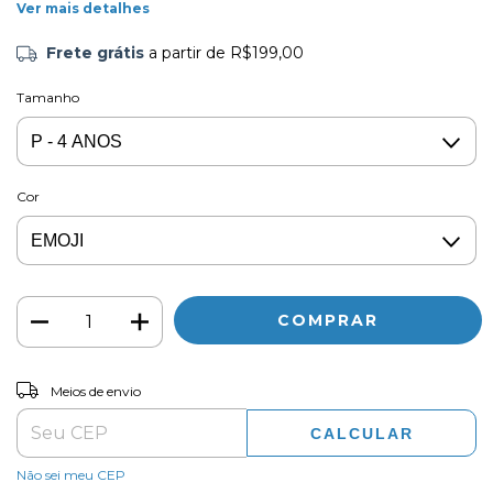
Ver mais detalhes
Frete grátis
a partir de
R$199,00
Tamanho
Cor
ALTERAR CEP
Entregas para o CEP:
Meios de envio
CALCULAR
Não sei meu CEP