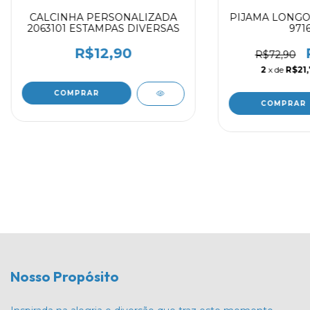
CALCINHA PERSONALIZADA
PIJAMA LONGO
2063101 ESTAMPAS DIVERSAS
971
R$12,90
R$72,90
2
x de
R$21,
COMPRAR
COMPRAR
Nosso Propósito