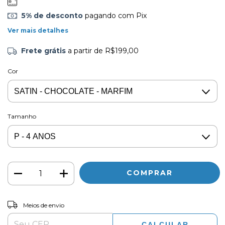
5% de desconto
pagando com Pix
Ver mais detalhes
Frete grátis
a partir de
R$199,00
Cor
Tamanho
ALTERAR CEP
Entregas para o CEP:
Meios de envio
CALCULAR