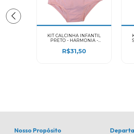
STIDA
KIT CALCINHA INFANTIL
LÉRGICA
PRETO - HARMONIA -
DELICATE 2059403
0
R$31,50
Nosso Propósito
Depart