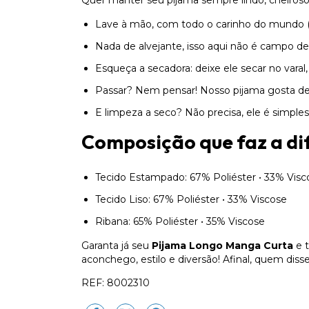
Quer manter seu pijama sempre lindo, cheiroso 
Lave à mão, com todo o carinho do mundo (
Nada de alvejante, isso aqui não é campo de
Esqueça a secadora: deixe ele secar no var
Passar? Nem pensar! Nosso pijama gosta de 
E limpeza a seco? Não precisa, ele é simples 
Composição que faz a di
Tecido Estampado: 67% Poliéster • 33% Visc
Tecido Liso: 67% Poliéster • 33% Viscose
Ribana: 65% Poliéster • 35% Viscose
Garanta já seu
Pijama Longo Manga Curta
e 
aconchego, estilo e diversão! Afinal, quem dis
REF: 8002310