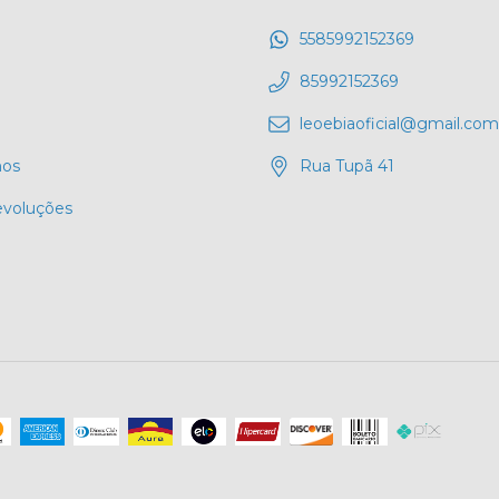
5585992152369
85992152369
leoebiaoficial@gmail.com
os
Rua Tupã 41
evoluções