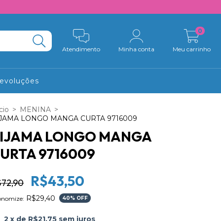
0
Atendimento
Minha conta
Meu carrinho
Devoluções
cio
>
MENINA
>
JAMA LONGO MANGA CURTA 9716009
IJAMA LONGO MANGA
URTA 9716009
R$43,50
$72,90
R$29,40
onomize:
40
% OFF
2
x de
R$21,75
sem juros