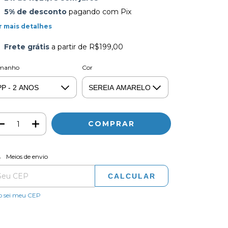
5% de desconto
pagando com Pix
r mais detalhes
Frete grátis
a partir de
R$199,00
manho
Cor
ALTERAR CEP
regas para o CEP:
Meios de envio
CALCULAR
o sei meu CEP