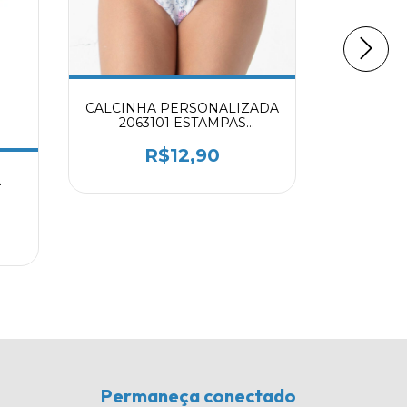
CALCINHA PERSONALIZADA
KIT CA
2063101 ESTAMPAS
ROSA
DIVERSAS
SUNK
R$12,90
A
Permaneça conectado