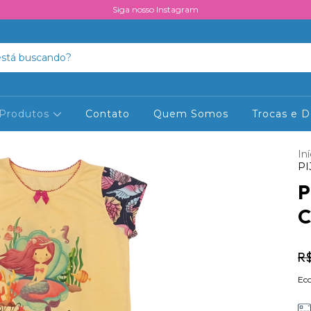
Siga nosso Instagram
Produtos
Contato
Quem Somos
Trocas e 
Iní
PI
P
C
R
Ec