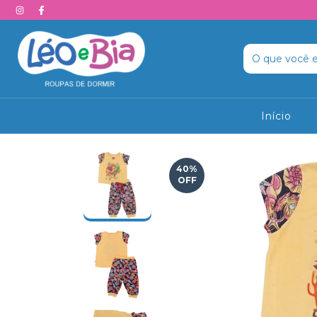
Início
40
%
OFF