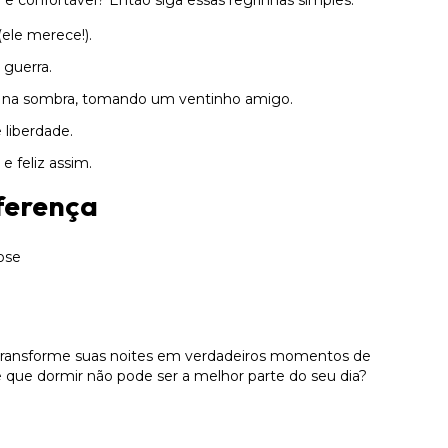
e confortável? Então siga essas regrinhas simples:
ele merece!).
 guerra.
al, na sombra, tomando um ventinho amigo.
liberdade.
e feliz assim.
ferença
ose
transforme suas noites em verdadeiros momentos de
se que dormir não pode ser a melhor parte do seu dia?