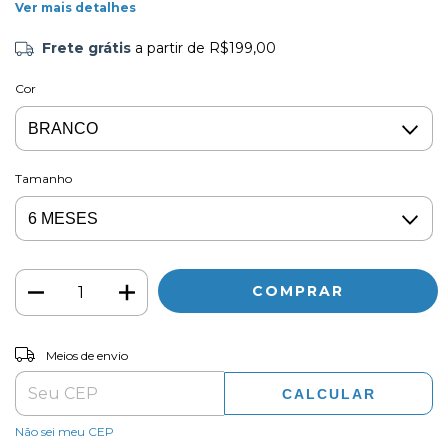
Ver mais detalhes
Frete grátis
a partir de
R$199,00
Cor
Tamanho
ALTERAR CEP
Entregas para o CEP:
Meios de envio
CALCULAR
Não sei meu CEP