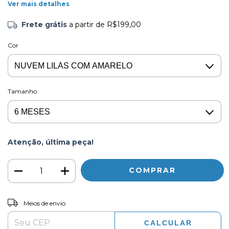
Ver mais detalhes
Frete grátis
a partir de
R$199,00
Cor
Tamanho
Atenção, última peça!
ALTERAR CEP
Entregas para o CEP:
Meios de envio
CALCULAR