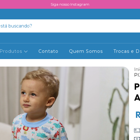
Siga nosso Instagram
Produtos
Contato
Quem Somos
Trocas e 
Iní
PI
P
A