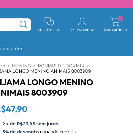
0
Atendimento
Minha conta
Meu carrinho
Devoluções
cio
>
MENINO
>
ROUPAS DE DORMIR
>
JAMA LONGO MENINO ANIMAIS 8003909
IJAMA LONGO MENINO
NIMAIS 8003909
R$47,90
2
x de
R$23,95
sem juros
5% de desconto
pagando com Pix