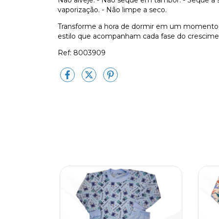
Não alveje. - Não seque em tambor. - Seque à s
vaporização. - Não limpe a seco.
Transforme a hora de dormir em um momento
estilo que acompanham cada fase do crescimen
Ref: 8003909