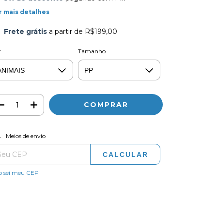
r mais detalhes
Frete grátis
a partir de
R$199,00
r
Tamanho
ALTERAR CEP
regas para o CEP:
Meios de envio
CALCULAR
o sei meu CEP