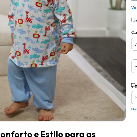
Ve
Co
Ent
Nã
nforto e Estilo para as