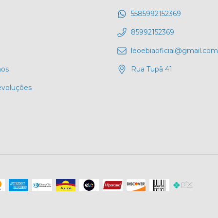
5585992152369
85992152369
leoebiaoficial@gmail.com
os
Rua Tupã 41
evoluções